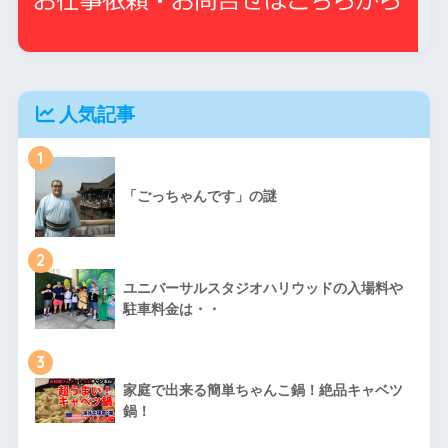
人気記事
1
「ごっちゃんです」の謎
2
ユニバーサルスタジオハリウッドの入場料や
駐車料金は・・
3
家庭で出来る簡単ちゃんこ鍋！絶品キャベツ
鍋！