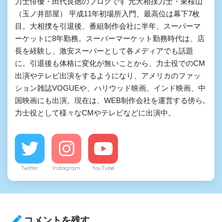
力士俳優・田代良徳のブログです 元大相撲力士・東桜山
（玉ノ井部屋） 平成11年初場所入門、最高位は幕下7枚
目。大相撲を引退後、番組制作会社に半年、スーパーマ
ーケットに8年勤務。スーパーマーケット勤務時代は、店
長を経験し、激安スーパーとして各メディアでも話題
に。引退後も体格に変化が無いことから、力士役でのCM
出演やテレビ出演をするようになり、アメリカのファッ
ション雑誌VOGUEや、ハリウッド映画、インド映画、中
国映画にも出演。現在は、WEB制作会社を運営する傍ら,
力士役として様々なCMやテレビなどに出演中。
Twitter
Instagram
YouTube
コメントを残す