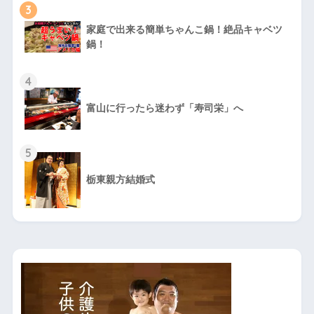
3
家庭で出来る簡単ちゃんこ鍋！絶品キャベツ
鍋！
4
富山に行ったら迷わず「寿司栄」へ
5
栃東親方結婚式