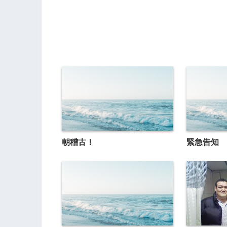
朝稽古！
緊急告知