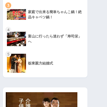
3
家庭で出来る簡単ちゃんこ鍋！絶
品キャベツ鍋！
4
富山に行ったら迷わず「寿司栄」
へ
5
栃東親方結婚式