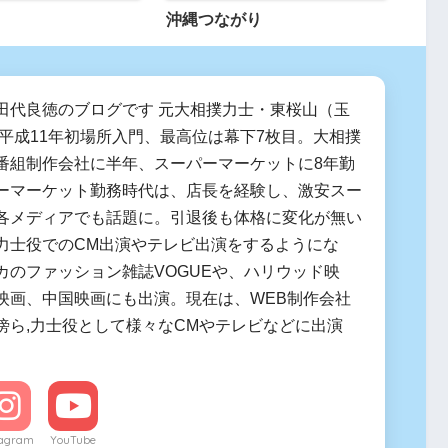
沖縄つながり
田代良徳のブログです 元大相撲力士・東桜山（玉
 平成11年初場所入門、最高位は幕下7枚目。大相撲
番組制作会社に半年、スーパーマーケットに8年勤
ーマーケット勤務時代は、店長を経験し、激安スー
各メディアでも話題に。引退後も体格に変化が無い
力士役でのCM出演やテレビ出演をするようにな
カのファッション雑誌VOGUEや、ハリウッド映
映画、中国映画にも出演。現在は、WEB制作会社
傍ら,力士役として様々なCMやテレビなどに出演
tagram
YouTube