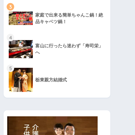
3
家庭で出来る簡単ちゃんこ鍋！絶
品キャベツ鍋！
4
富山に行ったら迷わず「寿司栄」
へ
5
栃東親方結婚式