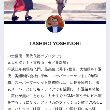
TASHIRO YOSHINORI
力士俳優・田代良徳のブログです
元大相撲力士・東桜山（玉ノ井部屋）
平成11年初場所入門、最高位は幕下7枚目。大相撲を引退
後、番組制作会社に半年、スーパーマーケットに8年勤
務。スーパーマーケット勤務時代は、店長を経験し、激
安スーパーとして各メディアでも話題に。引退後も体格
に変化が無いことから、力士役でのCM出演やテレビ出演
をするようになり、アメリカのファッション雑誌VOGUE
や、ハリウッド映画、インド映画、中国映画にも出演。