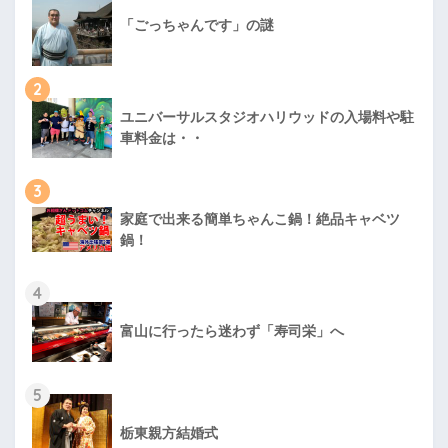
「ごっちゃんです」の謎
2
ユニバーサルスタジオハリウッドの入場料や駐
車料金は・・
3
家庭で出来る簡単ちゃんこ鍋！絶品キャベツ
鍋！
4
富山に行ったら迷わず「寿司栄」へ
5
栃東親方結婚式