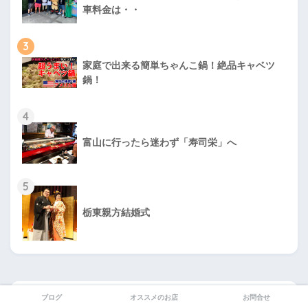
車料金は・・
3
家庭で出来る簡単ちゃんこ鍋！絶品キャベツ
鍋！
4
富山に行ったら迷わず「寿司栄」へ
5
栃東親方結婚式
ブログ
オススメのお店
お問合せ