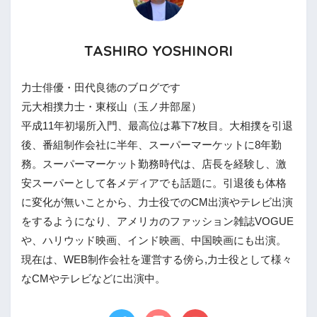
TASHIRO YOSHINORI
力士俳優・田代良徳のブログです
元大相撲力士・東桜山（玉ノ井部屋）
平成11年初場所入門、最高位は幕下7枚目。大相撲を引退
後、番組制作会社に半年、スーパーマーケットに8年勤
務。スーパーマーケット勤務時代は、店長を経験し、激
安スーパーとして各メディアでも話題に。引退後も体格
に変化が無いことから、力士役でのCM出演やテレビ出演
をするようになり、アメリカのファッション雑誌VOGUE
や、ハリウッド映画、インド映画、中国映画にも出演。
現在は、WEB制作会社を運営する傍ら,力士役として様々
なCMやテレビなどに出演中。