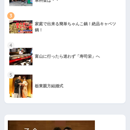
車料金は・・
3
家庭で出来る簡単ちゃんこ鍋！絶品キャベツ
鍋！
4
富山に行ったら迷わず「寿司栄」へ
5
栃東親方結婚式