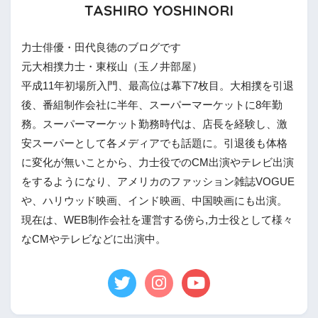
TASHIRO YOSHINORI
力士俳優・田代良徳のブログです
元大相撲力士・東桜山（玉ノ井部屋）
平成11年初場所入門、最高位は幕下7枚目。大相撲を引退
後、番組制作会社に半年、スーパーマーケットに8年勤
務。スーパーマーケット勤務時代は、店長を経験し、激
安スーパーとして各メディアでも話題に。引退後も体格
に変化が無いことから、力士役でのCM出演やテレビ出演
をするようになり、アメリカのファッション雑誌VOGUE
や、ハリウッド映画、インド映画、中国映画にも出演。
現在は、WEB制作会社を運営する傍ら,力士役として様々
なCMやテレビなどに出演中。