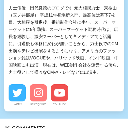
力士俳優・田代良徳のブログです 元大相撲力士・東桜山
（玉ノ井部屋） 平成11年初場所入門、最高位は幕下7枚
目。大相撲を引退後、番組制作会社に半年、スーパーマ
ーケットに8年勤務。スーパーマーケット勤務時代は、店
長を経験し、激安スーパーとして各メディアでも話題
に。引退後も体格に変化が無いことから、力士役でのCM
出演やテレビ出演をするようになり、アメリカのファッ
ション雑誌VOGUEや、ハリウッド映画、インド映画、中
国映画にも出演。現在は、WEB制作会社を運営する傍ら,
力士役として様々なCMやテレビなどに出演中。
Twitter
Instagram
YouTube
16
COMMENTS