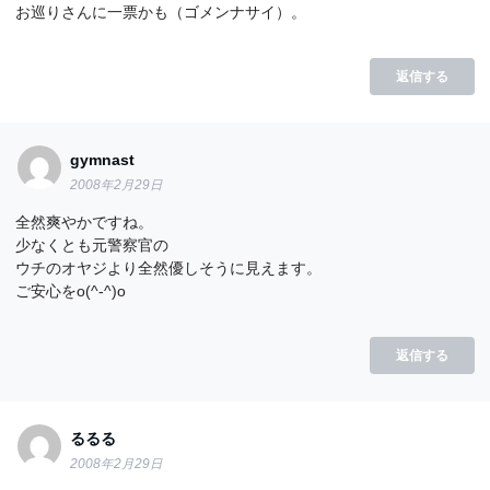
お巡りさんに一票かも（ゴメンナサイ）。
返信する
gymnast
2008年2月29日
全然爽やかですね。
少なくとも元警察官の
ウチのオヤジより全然優しそうに見えます。
ご安心をo(^-^)o
返信する
るるる
2008年2月29日