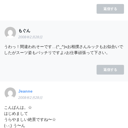
返信する
もぐん
2008年2月28日
うわっ！間違われそーです…(^_^)vお相撲さんルックもお似合いで
したがスーツ姿もバッチリですよ♪お仕事頑張って下さい。
返信する
Jeanne
2008年2月28日
こんばんは。☆
はじめまして
うらやましい絶景ですね〜☆
(-.-;) う〜ん