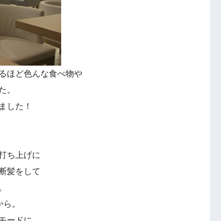
るほど色んな食べ物や
た。
ました！
打ち上げに
断髪をして
。
から。
モードに。