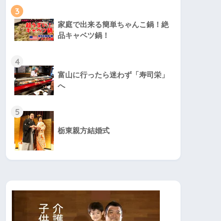
3
家庭で出来る簡単ちゃんこ鍋！絶
品キャベツ鍋！
4
富山に行ったら迷わず「寿司栄」
へ
5
栃東親方結婚式