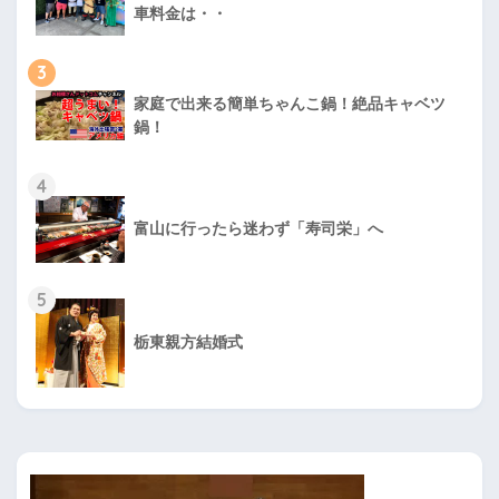
車料金は・・
3
家庭で出来る簡単ちゃんこ鍋！絶品キャベツ
鍋！
4
富山に行ったら迷わず「寿司栄」へ
5
栃東親方結婚式