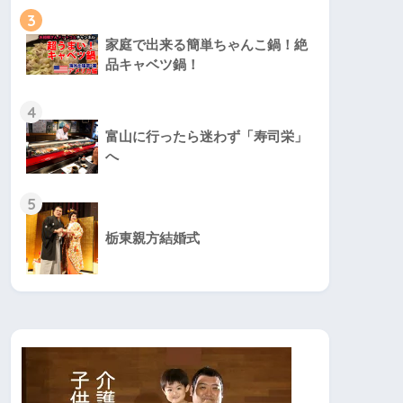
3
家庭で出来る簡単ちゃんこ鍋！絶
品キャベツ鍋！
4
富山に行ったら迷わず「寿司栄」
へ
5
栃東親方結婚式