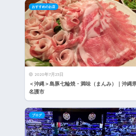
おすすめのお店
2020年7月23日
＜沖縄＞島豚七輪焼・満味（まんみ）｜沖縄
名護市
ブログ